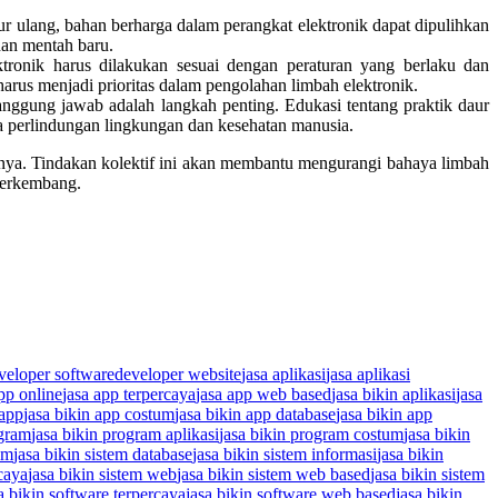
r ulang, bahan berharga dalam perangkat elektronik dapat dipulihkan
an mentah baru.
ronik harus dilakukan sesuai dengan peraturan yang berlaku dan
s menjadi prioritas dalam pengolahan limbah elektronik.
nggung jawab adalah langkah penting. Edukasi tentang praktik daur
a perlindungan lingkungan dan kesehatan manusia.
nnya. Tindakan kolektif ini akan membantu mengurangi bahaya limbah
berkembang.
veloper software
developer website
jasa aplikasi
jasa aplikasi
pp online
jasa app terpercaya
jasa app web based
jasa bikin aplikasi
jasa
 app
jasa bikin app costum
jasa bikin app database
jasa bikin app
ogram
jasa bikin program aplikasi
jasa bikin program costum
jasa bikin
um
jasa bikin sistem database
jasa bikin sistem informasi
jasa bikin
rcaya
jasa bikin sistem web
jasa bikin sistem web based
jasa bikin sistem
a bikin software terpercaya
jasa bikin software web based
jasa bikin