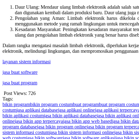
Daur Ulang: Mendaur ulang limbah elektronik adalah salah sat
dan digunakan kembali dalam produksi baru. Daur ulang juga
Pengolahan yang Aman: Limbah elektronik harus dikelola 
menggunakan metode yang ramah lingkungan untuk mencegah pe
Kesadaran Masyarakat: Peningkatan kesadaran masyarakat tent
ulang dan pengolahan limbah elektronik yang benar harus dise
Dalam rangka mengatasi masalah limbah elektronik, diperlukan kerj
elektronik, melindungi lingkungan, dan mempromosikan penggunaan 
layanan sistem informasi
jasa buat software
jasa buat program
Post Views:
726
Tags:
bikin program
bikin program costum
buat program
buat program costu
costum
jasa aplikasi database
jasa aplikasi online
jasa aplikasi terpercay
bikin aplikasi costum
jasa bikin aplikasi database
jasa bikin aplikasi on
online
jasa bikin app terpercaya
jasa bikin app web based
jasa bikin dat
program database
jasa bikin program online
jasa bikin program terperc
sistem informasi costum
jasa bikin sistem informasi online
jasa bikin s
web costum
jasa bikin software
jasa bikin software aplikasi
jasa bikin 