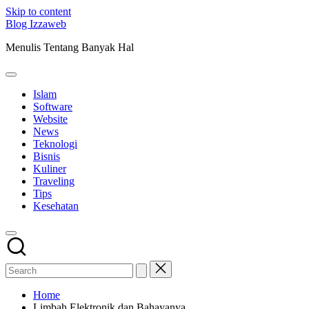
Skip to content
Blog Izzaweb
Menulis Tentang Banyak Hal
Islam
Software
Website
News
Teknologi
Bisnis
Kuliner
Traveling
Tips
Kesehatan
Home
Limbah Elektronik dan Bahayanya