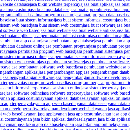
 website database
jasa bikin website terpercaya
jasa buat aplikasi
jasa buat
 buat app costum
jasa buat app database
jasa buat app online
jasa buat app
program aplikasi
jasa buat program costum
jasa buat program database
jas
abase
jasa buat sistem informasi
jasa buat sistem informasi costum
jasa bu
 sistem web based
jasa buat sistem web costum
jasa buat software
jasa bua
at software web based
jasa buat website
jasa buat website aplikasi
jasa bu
pembuatan aplikasi
jasa pembuatan aplikasi costum
jasa pembuatan aplika
 pembuatan app costum
jasa pembuatan app database
jasa pembuatan app
embuatan database online
jasa pembuatan program
jasa pembuatan progra
ercaya
jasa pembuatan program web based
jasa pembuatan sistem
jasa pe
n sistem informasi online
jasa pembuatan sistem informasi terpercaya
ja
an sistem web costum
jasa pembuatan software
jasa pembuatan software 
ercaya
jasa pembuatan software web based
jasa pembuatan website
jasa 
engembangan aplikasi
jasa pengembangan app
jasa pengembangan datab
i
jasa pengembangan software
jasa pengembangan software developer
j
m terpercaya
jasa program web based
jasa programmer
jasa programmer t
 sistem informasi terpercaya
jasa sistem online
jasa sistem terpercaya
jasa
ase
jasa software online
jasa software terpercaya
jasa software web based
yanan aplikasi costum
layanan aplikasi database
layanan aplikasi online
l
an app terpercaya
layanan app web based
layanan database
layanan data
anan developer software
layanan developer website
layanan jasa aplikasi
si web based
layanan jasa app
layanan jasa app costum
layanan jasa app 
asi costum
layanan jasa bikin aplikasi database
layanan jasa bikin aplikas
um
layanan jasa bikin app database
layanan jasa bikin app online
layanan j
atabase online
layanan jasa bikin program
layanan jasa bikin program apl