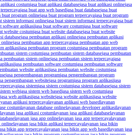
 aplikasi costum
jasa buat aplikasi database
jasa buat aplikasi online
jasa
 terpercaya
jasa buat app web based
jasa buat database
jasa buat
a buat program online
jasa buat program terpercaya
jasa buat program
at sistem informasi online
jasa buat sistem informasi terpercaya
jasa buat
t software aplikasi
jasa buat software costum
jasa buat software
at website costum
jasa buat website database
jasa buat website
si database
jasa pembuatan aplikasi online
jasa pembuatan aplikasi
 online
jasa pembuatan app terpercaya
jasa pembuatan app web
m aplikasi
jasa pembuatan program costum
jasa pembuatan program
mbuatan sistem costum
jasa pembuatan sistem database
jasa pembuatan
sa pembuatan sistem online
jasa pembuatan sistem terpercaya
jasa
aplikasi
jasa pembuatan software costum
jasa pembuatan software
pembuatan website aplikasi
jasa pembuatan website costum
jasa
ase
jasa pengembangan program
jasa pengembangan program
asa pengembangan website
jasa program
jasa program aplikasi
jasa
erpercaya
jasa sistem
jasa sistem costum
jasa sistem database
jasa sistem
 sistem web
jasa sistem web based
jasa sistem web costum
jasa
jasa web aplikasi
jasa website
jasa website aplikasi
jasa website
ayanan aplikasi terpercaya
layanan aplikasi web based
layanan
base costum
layanan database online
layanan developer aplikasi
layanan
layanan jasa aplikasi costum
layanan jasa aplikasi database
layanan
database
layanan jasa app online
layanan jasa app terpercaya
layanan
i online
layanan jasa bikin aplikasi terpercaya
layanan jasa bikin
asa bikin app terpercaya
layanan jasa bikin app web based
layanan jasa
ikasi
layanan jasa bikin program costum
layanan jasa bikin program