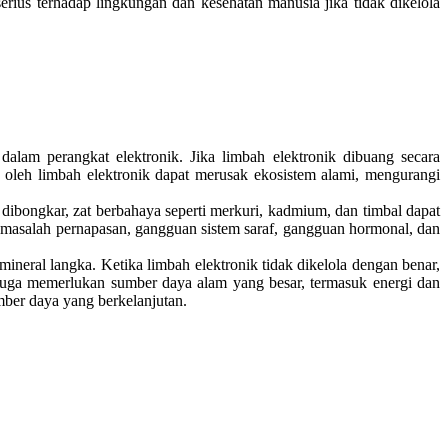
ius terhadap lingkungan dan kesehatan manusia jika tidak dikelola
alam perangkat elektronik. Jika limbah elektronik dibuang secara
 oleh limbah elektronik dapat merusak ekosistem alami, mengurangi
dibongkar, zat berbahaya seperti merkuri, kadmium, dan timbal dapat
, masalah pernapasan, gangguan sistem saraf, gangguan hormonal, dan
eral langka. Ketika limbah elektronik tidak dikelola dengan benar,
u juga memerlukan sumber daya alam yang besar, termasuk energi dan
ber daya yang berkelanjutan.