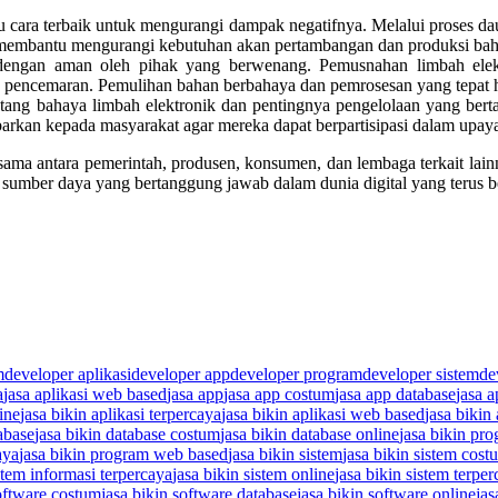
u cara terbaik untuk mengurangi dampak negatifnya. Melalui proses dau
 membantu mengurangi kebutuhan akan pertambangan dan produksi bah
dengan aman oleh pihak yang berwenang. Pemusnahan limbah elekt
ncemaran. Pemulihan bahan berbahaya dan pemrosesan yang tepat haru
ang bahaya limbah elektronik dan pentingnya pengelolaan yang berta
barkan kepada masyarakat agar mereka dapat berpartisipasi dalam upay
asama antara pemerintah, produsen, konsumen, dan lembaga terkait lai
sumber daya yang bertanggung jawab dalam dunia digital yang terus 
m
developer aplikasi
developer app
developer program
developer sistem
de
a
jasa aplikasi web based
jasa app
jasa app costum
jasa app database
jasa a
line
jasa bikin aplikasi terpercaya
jasa bikin aplikasi web based
jasa bikin
abase
jasa bikin database costum
jasa bikin database online
jasa bikin pr
aya
jasa bikin program web based
jasa bikin sistem
jasa bikin sistem cost
istem informasi terpercaya
jasa bikin sistem online
jasa bikin sistem terpe
software costum
jasa bikin software database
jasa bikin software online
jas