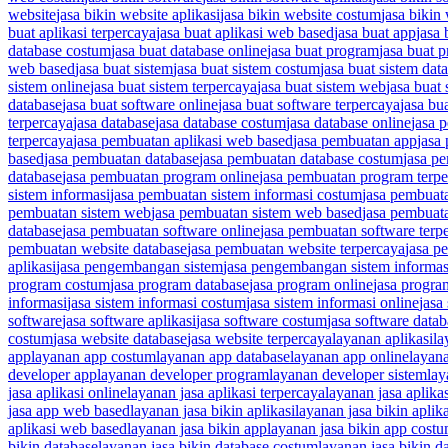
website
jasa bikin website aplikasi
jasa bikin website costum
jasa bikin
buat aplikasi terpercaya
jasa buat aplikasi web based
jasa buat app
jasa
database costum
jasa buat database online
jasa buat program
jasa buat 
web based
jasa buat sistem
jasa buat sistem costum
jasa buat sistem dat
sistem online
jasa buat sistem terpercaya
jasa buat sistem web
jasa buat
database
jasa buat software online
jasa buat software terpercaya
jasa bu
terpercaya
jasa database
jasa database costum
jasa database online
jasa 
terpercaya
jasa pembuatan aplikasi web based
jasa pembuatan app
jasa
based
jasa pembuatan database
jasa pembuatan database costum
jasa p
database
jasa pembuatan program online
jasa pembuatan program terp
sistem informasi
jasa pembuatan sistem informasi costum
jasa pembuata
pembuatan sistem web
jasa pembuatan sistem web based
jasa pembuat
database
jasa pembuatan software online
jasa pembuatan software terp
pembuatan website database
jasa pembuatan website terpercaya
jasa p
aplikasi
jasa pengembangan sistem
jasa pengembangan sistem informas
program costum
jasa program database
jasa program online
jasa progra
informasi
jasa sistem informasi costum
jasa sistem informasi online
jasa
software
jasa software aplikasi
jasa software costum
jasa software datab
costum
jasa website database
jasa website terpercaya
layanan aplikasi
la
app
layanan app costum
layanan app database
layanan app online
layan
developer app
layanan developer program
layanan developer sistem
lay
jasa aplikasi online
layanan jasa aplikasi terpercaya
layanan jasa aplika
jasa app web based
layanan jasa bikin aplikasi
layanan jasa bikin aplik
aplikasi web based
layanan jasa bikin app
layanan jasa bikin app cost
bikin database
layanan jasa bikin database costum
layanan jasa bikin d