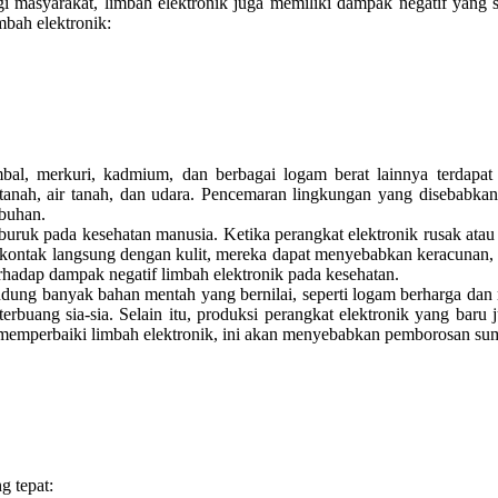
asyarakat, limbah elektronik juga memiliki dampak negatif yang ser
mbah elektronik:
al, merkuri, kadmium, dan berbagai logam berat lainnya terdapat d
tanah, air tanah, dan udara. Pencemaran lingkungan yang disebabkan
mbuhan.
ruk pada kesehatan manusia. Ketika perangkat elektronik rusak atau 
alui kontak langsung dengan kulit, mereka dapat menyebabkan keracunan
rhadap dampak negatif limbah elektronik pada kesehatan.
g banyak bahan mentah yang bernilai, seperti logam berharga dan min
terbuang sia-sia. Selain itu, produksi perangkat elektronik yang bar
 memperbaiki limbah elektronik, ini akan menyebabkan pemborosan sum
g tepat: