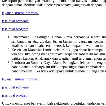
Meskipun perkembangan teknologi memberikan banyak manfaat bagi m
dengan benar. Berikut adalah beberapa bahaya yang terkait dengan li
layanan sistem informasi
jasa buat software
jasa buat program
Pencemaran Lingkungan: Bahan kimia berbahaya seperti timb
sembarangan atau dibakar, bahan-bahan ini dapat mencemari 
kualitas air dan tanah, serta merusak kehidupan hewan dan tu
Kesehatan Manusia: Limbah elektronik juga dapat berdampak bu
terlepas. Jika orang menghirup atau terpapar zat-zat ini mel
bahkan kanker. Anak-anak dan wanita hamil terutama rentan te
Pemborosan Sumber Daya Alam: Perangkat elektronik mengandun
bahan-bahan berharga ini tidak dapat digunakan kembali dan 
bahan mentah. Jika tidak ada upaya untuk mendaur ulang atau
layanan sistem informasi
jasa buat software
jasa buat program
Untuk mengurangi bahaya limbah elektronik, diperlukan tindakan yan