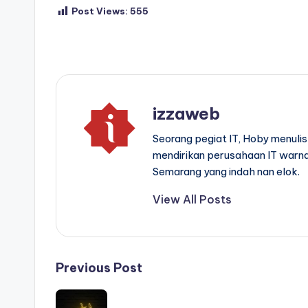
Post Views:
555
Tags:
izzaweb
Seorang pegiat IT, Hoby menuli
mendirikan perusahaan IT warn
Semarang yang indah nan elok.
View All Posts
Post
Previous Post