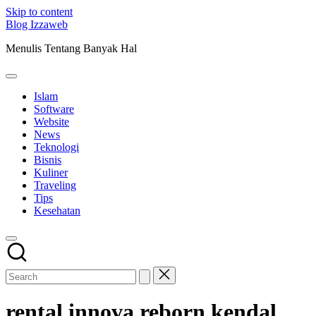
Skip to content
Blog Izzaweb
Menulis Tentang Banyak Hal
Islam
Software
Website
News
Teknologi
Bisnis
Kuliner
Traveling
Tips
Kesehatan
rental innova reborn kendal