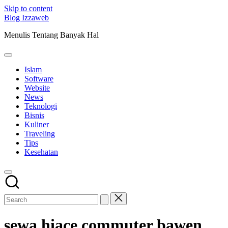
Skip to content
Blog Izzaweb
Menulis Tentang Banyak Hal
Islam
Software
Website
News
Teknologi
Bisnis
Kuliner
Traveling
Tips
Kesehatan
sewa hiace commuter bawen