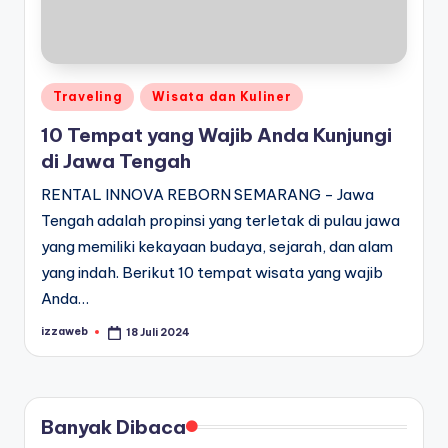
Posted
Traveling
Wisata dan Kuliner
in
10 Tempat yang Wajib Anda Kunjungi
di Jawa Tengah
RENTAL INNOVA REBORN SEMARANG - Jawa
Tengah adalah propinsi yang terletak di pulau jawa
yang memiliki kekayaan budaya, sejarah, dan alam
yang indah. Berikut 10 tempat wisata yang wajib
Anda…
izzaweb
18 Juli 2024
Posted
by
Banyak Dibaca