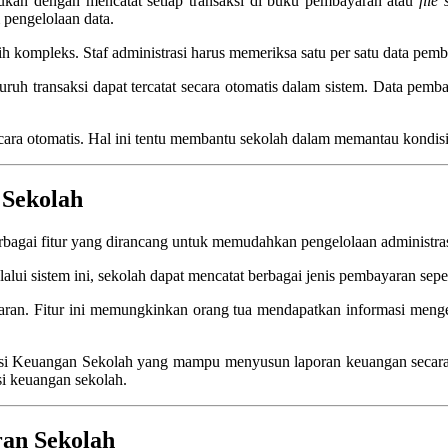
kukan dengan mencatat setiap transaksi di buku pembayaran atau
file
 pengelolaan data.
ih kompleks. Staf administrasi harus memeriksa satu per satu data pem
h transaksi dapat tercatat secara otomatis dalam sistem. Data pemba
ara otomatis. Hal ini tentu membantu sekolah dalam memantau kondisi 
 Sekolah
bagai fitur yang dirancang untuk memudahkan pengelolaan administra
alui sistem ini, sekolah dapat mencatat berbagai jenis pembayaran sepe
ayaran. Fitur ini memungkinkan orang tua mendapatkan informasi meng
likasi Keuangan Sekolah yang mampu menyusun laporan keuangan secara
si keuangan sekolah.
an Sekolah