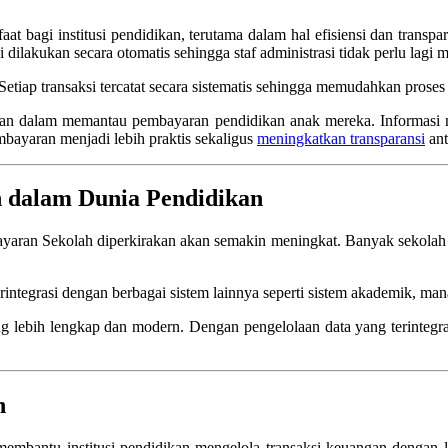
t bagi institusi pendidikan, terutama dalam hal efisiensi dan transp
 dilakukan secara otomatis sehingga staf administrasi tidak perlu lagi 
Setiap transaksi tercatat secara sistematis sehingga memudahkan proses
han dalam memantau pembayaran pendidikan anak mereka. Informasi 
mbayaran menjadi lebih praktis sekaligus
meningkatkan transparansi
ant
 dalam Dunia Pendidikan
yaran Sekolah diperkirakan akan semakin meningkat. Banyak sekolah
ntegrasi dengan berbagai sistem lainnya seperti sistem akademik, man
g lebih lengkap dan modern. Dengan pengelolaan data yang terintegra
h
membantu institusi pendidikan mengelola transaksi keuangan dengan l