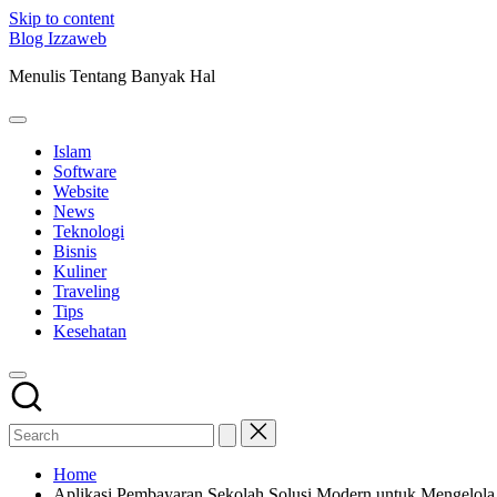
Skip to content
Blog Izzaweb
Menulis Tentang Banyak Hal
Islam
Software
Website
News
Teknologi
Bisnis
Kuliner
Traveling
Tips
Kesehatan
Home
Aplikasi Pembayaran Sekolah Solusi Modern untuk Mengelol