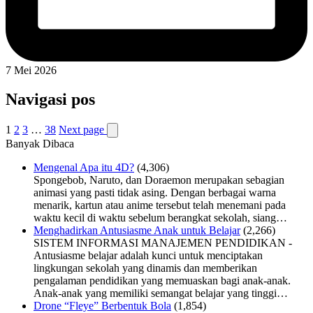
7 Mei 2026
Navigasi pos
1
2
3
…
38
Next page
Banyak Dibaca
Mengenal Apa itu 4D?
(4,306)
Spongebob, Naruto, dan Doraemon merupakan sebagian
animasi yang pasti tidak asing. Dengan berbagai warna
menarik, kartun atau anime tersebut telah menemani pada
waktu kecil di waktu sebelum berangkat sekolah, siang…
Menghadirkan Antusiasme Anak untuk Belajar
(2,266)
SISTEM INFORMASI MANAJEMEN PENDIDIKAN -
Antusiasme belajar adalah kunci untuk menciptakan
lingkungan sekolah yang dinamis dan memberikan
pengalaman pendidikan yang memuaskan bagi anak-anak.
Anak-anak yang memiliki semangat belajar yang tinggi…
Drone “Fleye” Berbentuk Bola
(1,854)