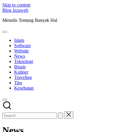
Skip to content
Blog Izzaweb
Menulis Tentang Banyak Hal
Islam
Software
Website
News
Teknologi
Bisnis
Kuliner
Traveling
Tips
Kesehatan
News