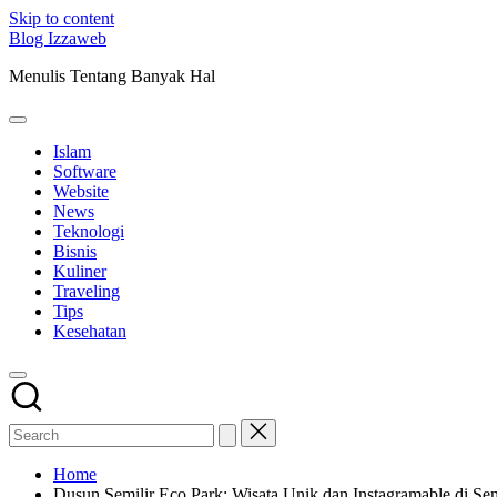
Skip to content
Blog Izzaweb
Menulis Tentang Banyak Hal
Islam
Software
Website
News
Teknologi
Bisnis
Kuliner
Traveling
Tips
Kesehatan
Home
Dusun Semilir Eco Park: Wisata Unik dan Instagramable di S