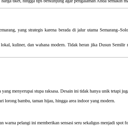
as, harga tiket, hingga tips berkunjung agar pengalaman Anda semakin m
marang, yang strategis karena berada di jalur utama Semarang–Solo.
okal, kuliner, dan wahana modern. Tidak heran jika Dusun Semilir men
ang menyerupai stupa raksasa. Desain ini tidak hanya unik tetapi juga
dari lorong bambu, taman hijau, hingga area indoor yang modern.
n warna pelangi ini memberikan sensasi seru sekaligus menjadi spot f