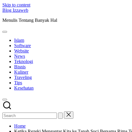
Skip to content
Blog Izzaweb
Menulis Tentang Banyak Hal
Islam
Software
Website
News
Teknologi
Bisnis
Kuliner
Traveling
Tips
Kesehatan
Home
Ketika Rezeki Mengantar Kita ke Tanah Suci Bersama Rima T