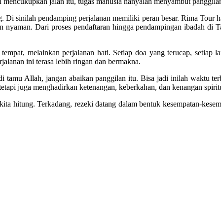
lah mencukupkan jalan itu, tugas manusia hanyalah menyambut panggi
g. Di sinilah pendamping perjalanan memiliki peran besar. Rima Tour ha
nyaman. Dari proses pendaftaran hingga pendampingan ibadah di Tan
pat, melainkan perjalanan hati. Setiap doa yang terucap, setiap lan
alanan ini terasa lebih ringan dan bermakna.
adi tamu Allah, jangan abaikan panggilan itu. Bisa jadi inilah waktu 
, tetapi juga menghadirkan ketenangan, keberkahan, dan kenangan spiri
g kita hitung. Terkadang, rezeki datang dalam bentuk kesempatan-kes