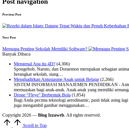
Post navigation
Previous Post
Next Post
Mengapa Penting Sekolah Memiliki Software?
Banyak Dibaca
Mengenal Apa itu 4D?
(4,306)
Spongebob, Naruto, dan Doraemon merupakan sebagian animasi 
berangkat sekolah, siang…
Menghadirkan Antusiasme Anak untuk Belajar
(2,266)
SISTEM INFORMASI MANAJEMEN PENDIDIKAN - Antusiasme be
memuaskan bagi anak-anak. Anak-anak yang memiliki semanga
Drone “Fleye” Berbentuk Bola
(1,854)
Bagi Anda pecinta teknologi aerodinamic, pasti tidak asing la
juga mengambil gambar menggunakan…
Copyright 2026 —
Blog Izzaweb
. All rights reserved.
Scroll to Top