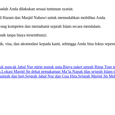
adah Anda dilakukan sesuai tuntunan syariat.
dil Haram dan Masjid Nabawi untuk memudahkan mobilitas Anda.
ang kompeten dan memahami sejarah Islam secara mendalam.
baik tanpa biaya tersembunyi.
tik, visa, dan akomodasi kepada kami, sehingga Anda bisa fokus sepe
uk puncak Jabal Nur mirip punuk unta.
Biaya paket umrah Rima Tour te
.
Lokasi Masjid Jin dekat pemakaman Ma’la.
Napak tilas sejarah Islam
umrah dan haji.
Sejarah Jabal Nur dan Gua Hira.
Sejarah Masjid Jin Me