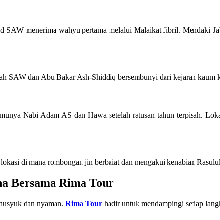
mad SAW menerima wahyu pertama melalui Malaikat Jibril. Mendaki Jab
ullah SAW dan Abu Bakar Ash-Shiddiq bersembunyi dari kejaran kaum k
ertemunya Nabi Adam AS dan Hawa setelah ratusan tahun terpisah. Lok
n lokasi di mana rombongan jin berbaiat dan mengakui kenabian Rasul
na Bersama Rima Tour
 khusyuk dan nyaman.
Rima Tour
hadir untuk mendampingi setiap lang