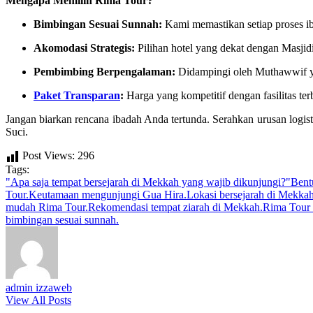
Mengapa Memilih Rima Tour?
Bimbingan Sesuai Sunnah:
Kami memastikan setiap proses ib
Akomodasi Strategis:
Pilihan hotel yang dekat dengan Masji
Pembimbing Berpengalaman:
Didampingi oleh Muthawwif y
Paket Transparan
:
Harga yang kompetitif dengan fasilitas ter
Jangan biarkan rencana ibadah Anda tertunda. Serahkan urusan logis
Suci.
Post Views:
296
Tags:
"Apa saja tempat bersejarah di Mekkah yang wajib dikunjungi?"
Bent
Tour.
Keutamaan mengunjungi Gua Hira.
Lokasi bersejarah di Mekkah
mudah Rima Tour.
Rekomendasi tempat ziarah di Mekkah.
Rima Tour 
bimbingan sesuai sunnah.
admin izzaweb
View All Posts