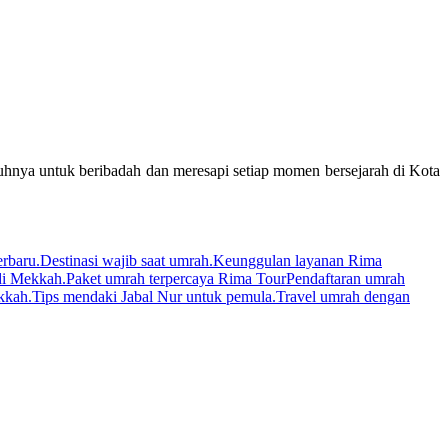
nuhnya untuk beribadah dan meresapi setiap momen bersejarah di Kota
rbaru.
Destinasi wajib saat umrah.
Keunggulan layanan Rima
 di Mekkah.
Paket umrah terpercaya Rima Tour
Pendaftaran umrah
kkah.
Tips mendaki Jabal Nur untuk pemula.
Travel umrah dengan