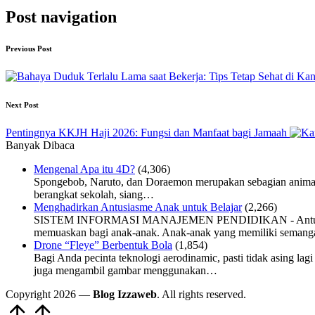
Post navigation
Previous Post
Next Post
Pentingnya KKJH Haji 2026: Fungsi dan Manfaat bagi Jamaah
Banyak Dibaca
Mengenal Apa itu 4D?
(4,306)
Spongebob, Naruto, dan Doraemon merupakan sebagian animasi 
berangkat sekolah, siang…
Menghadirkan Antusiasme Anak untuk Belajar
(2,266)
SISTEM INFORMASI MANAJEMEN PENDIDIKAN - Antusiasme be
memuaskan bagi anak-anak. Anak-anak yang memiliki semanga
Drone “Fleye” Berbentuk Bola
(1,854)
Bagi Anda pecinta teknologi aerodinamic, pasti tidak asing la
juga mengambil gambar menggunakan…
Copyright 2026 —
Blog Izzaweb
. All rights reserved.