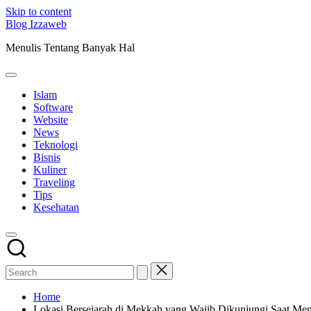
Skip to content
Blog Izzaweb
Menulis Tentang Banyak Hal
Islam
Software
Website
News
Teknologi
Bisnis
Kuliner
Traveling
Tips
Kesehatan
Home
Lokasi Bersejarah di Mekkah yang Wajib Dikunjungi Saat Me