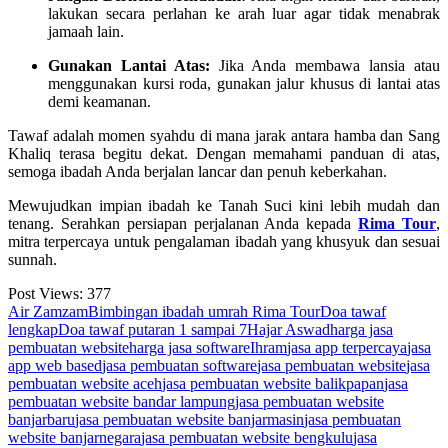
lakukan secara perlahan ke arah luar agar tidak menabrak
jamaah lain.
Gunakan Lantai Atas:
Jika Anda membawa lansia atau
menggunakan kursi roda, gunakan jalur khusus di lantai atas
demi keamanan.
Tawaf adalah momen syahdu di mana jarak antara hamba dan Sang
Khaliq terasa begitu dekat. Dengan memahami panduan di atas,
semoga ibadah Anda berjalan lancar dan penuh keberkahan.
Mewujudkan impian ibadah ke Tanah Suci kini lebih mudah dan
tenang. Serahkan persiapan perjalanan Anda kepada
Rima Tour
,
mitra terpercaya untuk pengalaman ibadah yang khusyuk dan sesuai
sunnah.
Post Views:
377
Tags:
Air Zamzam
Bimbingan ibadah umrah Rima Tour
Doa tawaf
lengkap
Doa tawaf putaran 1 sampai 7
Hajar Aswad
harga jasa
pembuatan website
harga jasa software
Ihram
jasa app terpercaya
jasa
app web based
jasa pembuatan software
jasa pembuatan website
jasa
pembuatan website aceh
jasa pembuatan website balikpapan
jasa
pembuatan website bandar lampung
jasa pembuatan website
banjarbaru
jasa pembuatan website banjarmasin
jasa pembuatan
website banjarnegara
jasa pembuatan website bengkulu
jasa