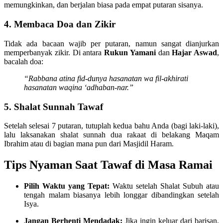
memungkinkan, dan berjalan biasa pada empat putaran sisanya.
4. Membaca Doa dan Zikir
Tidak ada bacaan wajib per putaran, namun sangat dianjurkan
memperbanyak zikir. Di antara
Rukun Yamani
dan
Hajar Aswad
,
bacalah doa:
“Rabbana atina fid-dunya hasanatan wa fil-akhirati
hasanatan waqina ‘adhaban-nar.”
5. Shalat Sunnah Tawaf
Setelah selesai 7 putaran, tutuplah kedua bahu Anda (bagi laki-laki),
lalu laksanakan shalat sunnah dua rakaat di belakang Maqam
Ibrahim atau di bagian mana pun dari Masjidil Haram.
Tips Nyaman Saat Tawaf di Masa Ramai
Pilih Waktu yang Tepat:
Waktu setelah Shalat Subuh atau
tengah malam biasanya lebih longgar dibandingkan setelah
Isya.
Jangan Berhenti Mendadak:
Jika ingin keluar dari barisan,