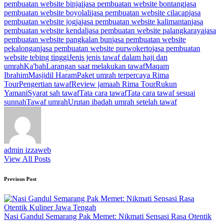
pembuatan website binjai
jasa pembuatan website bontang
jasa
pembuatan website boyolali
jasa pembuatan website cilacap
jasa
pembuatan website jogja
jasa pembuatan website kalimantan
jasa
pembuatan website kendal
jasa pembuatan website palangkaraya
jasa
pembuatan website pangkalan bun
jasa pembuatan website
pekalongan
jasa pembuatan website purwokerto
jasa pembuatan
website tebing tinggi
Jenis jenis tawaf dalam haji dan
umrah
Ka'bah
Larangan saat melakukan tawaf
Maqam
Ibrahim
Masjidil Haram
Paket umrah terpercaya Rima
Tour
Pengertian tawaf
Review jamaah Rima Tour
Rukun
Yamani
Syarat sah tawaf
Tata cara tawaf
Tata cara tawaf sesuai
sunnah
Tawaf umrah
Urutan ibadah umrah setelah tawaf
admin izzaweb
View All Posts
Post
Previous Post
navigation
Nasi Gandul Semarang Pak Memet: Nikmati Sensasi Rasa Otentik