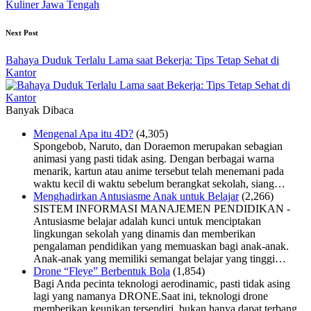
Kuliner Jawa Tengah
Next Post
Bahaya Duduk Terlalu Lama saat Bekerja: Tips Tetap Sehat di
Kantor
Banyak Dibaca
Mengenal Apa itu 4D?
(4,305)
Spongebob, Naruto, dan Doraemon merupakan sebagian
animasi yang pasti tidak asing. Dengan berbagai warna
menarik, kartun atau anime tersebut telah menemani pada
waktu kecil di waktu sebelum berangkat sekolah, siang…
Menghadirkan Antusiasme Anak untuk Belajar
(2,266)
SISTEM INFORMASI MANAJEMEN PENDIDIKAN -
Antusiasme belajar adalah kunci untuk menciptakan
lingkungan sekolah yang dinamis dan memberikan
pengalaman pendidikan yang memuaskan bagi anak-anak.
Anak-anak yang memiliki semangat belajar yang tinggi…
Drone “Fleye” Berbentuk Bola
(1,854)
Bagi Anda pecinta teknologi aerodinamic, pasti tidak asing
lagi yang namanya DRONE.Saat ini, teknologi drone
memberikan keunikan tersendiri, bukan hanya dapat terbang