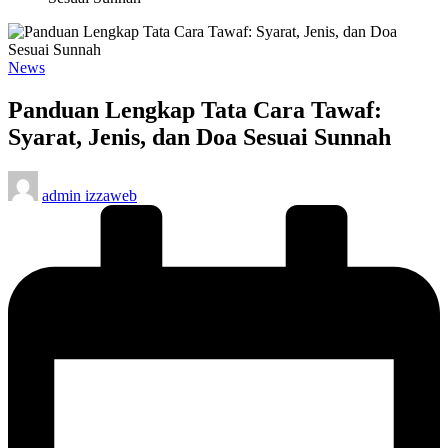
Posted
News
in
Panduan Lengkap Tata Cara Tawaf:
Syarat, Jenis, dan Doa Sesuai Sunnah
Posted
admin izzaweb
by