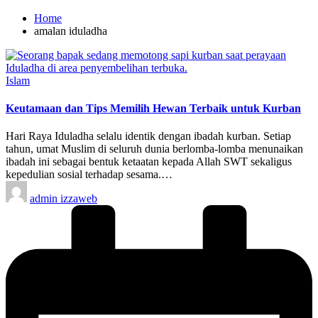
Home
amalan iduladha
Posted
Islam
in
Keutamaan dan Tips Memilih Hewan Terbaik untuk Kurban
Hari Raya Iduladha selalu identik dengan ibadah kurban. Setiap
tahun, umat Muslim di seluruh dunia berlomba-lomba menunaikan
ibadah ini sebagai bentuk ketaatan kepada Allah SWT sekaligus
kepedulian sosial terhadap sesama.…
Posted
admin izzaweb
by