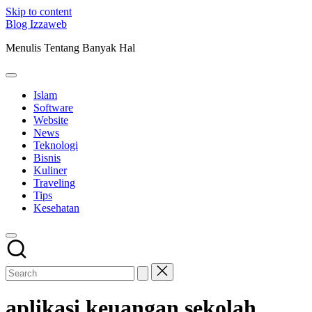
Skip to content
Blog Izzaweb
Menulis Tentang Banyak Hal
Islam
Software
Website
News
Teknologi
Bisnis
Kuliner
Traveling
Tips
Kesehatan
aplikasi keuangan sekolah