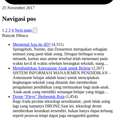
25 November 2017
Navigasi pos
1
2
3
4
Next page
Banyak Dibaca
Mengenal Apa itu 4D?
(4,311)
Spongebob, Naruto, dan Doraemon merupakan sebagian
animasi yang pasti tidak asing. Dengan berbagai warna
menarik, kartun atau anime tersebut telah menemani pada
waktu kecil di waktu sebelum berangkat sekolah, siang…
Menghadirkan Antusiasme Anak untuk Belajar
(2,267)
SISTEM INFORMASI MANAJEMEN PENDIDIKAN -
Antusiasme belajar adalah kunci untuk menciptakan
lingkungan sekolah yang dinamis dan memberikan
pengalaman pendidikan yang memuaskan bagi anak-anak.
Anak-anak yang memiliki semangat belajar yang tinggi…
Drone “Fleye” Berbentuk Bola
(1,854)
Bagi Anda pecinta teknologi aerodinamic, pasti tidak asing
lagi yang namanya DRONE.Saat ini, teknologi drone
memberikan keunikan tersendiri, bukan hanya dapat terbang
seperti pesawat tetapi dapat juga mengambil gambar