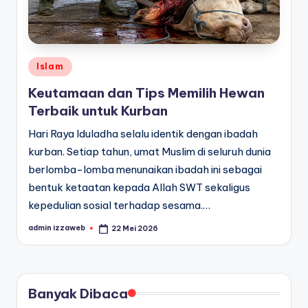
Posted
Islam
in
Keutamaan dan Tips Memilih Hewan
Terbaik untuk Kurban
Hari Raya Iduladha selalu identik dengan ibadah
kurban. Setiap tahun, umat Muslim di seluruh dunia
berlomba-lomba menunaikan ibadah ini sebagai
bentuk ketaatan kepada Allah SWT sekaligus
kepedulian sosial terhadap sesama.…
admin izzaweb
22 Mei 2026
Posted
by
Banyak Dibaca