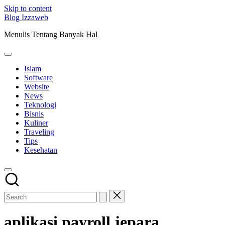
Skip to content
Blog Izzaweb
Menulis Tentang Banyak Hal
Islam
Software
Website
News
Teknologi
Bisnis
Kuliner
Traveling
Tips
Kesehatan
aplikasi payroll jepara