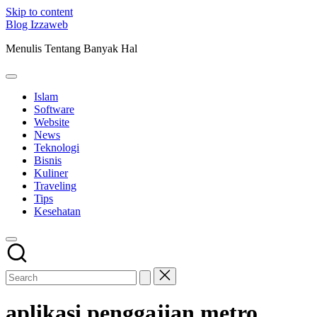
Skip to content
Blog Izzaweb
Menulis Tentang Banyak Hal
Islam
Software
Website
News
Teknologi
Bisnis
Kuliner
Traveling
Tips
Kesehatan
aplikasi penggajian metro