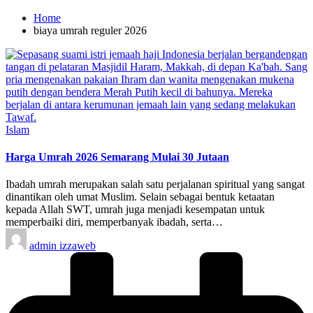
Home
biaya umrah reguler 2026
Posted
Islam
in
Harga Umrah 2026 Semarang Mulai 30 Jutaan
Ibadah umrah merupakan salah satu perjalanan spiritual yang sangat
dinantikan oleh umat Muslim. Selain sebagai bentuk ketaatan
kepada Allah SWT, umrah juga menjadi kesempatan untuk
memperbaiki diri, memperbanyak ibadah, serta…
Posted
admin izzaweb
by