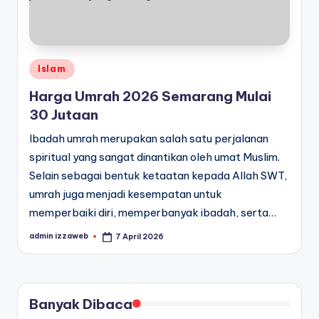
Posted
Islam
in
Harga Umrah 2026 Semarang Mulai
30 Jutaan
Ibadah umrah merupakan salah satu perjalanan
spiritual yang sangat dinantikan oleh umat Muslim.
Selain sebagai bentuk ketaatan kepada Allah SWT,
umrah juga menjadi kesempatan untuk
memperbaiki diri, memperbanyak ibadah, serta…
admin izzaweb
7 April 2026
Posted
by
Banyak Dibaca