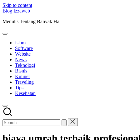
Skip to content
Blog Izzaweb
Menulis Tentang Banyak Hal
Islam
Software
Website
News
Teknologi
Bisnis
Kuliner
Traveling
Tips
Kesehatan
biaya umrah terbaik profesiona