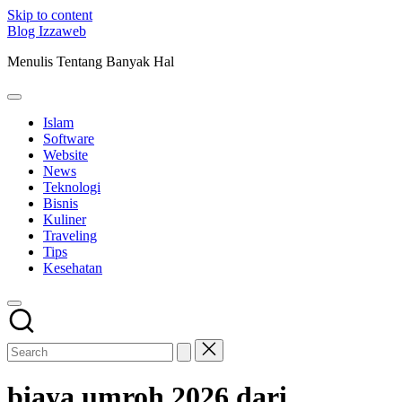
Skip to content
Blog Izzaweb
Menulis Tentang Banyak Hal
Islam
Software
Website
News
Teknologi
Bisnis
Kuliner
Traveling
Tips
Kesehatan
biaya umroh 2026 dari