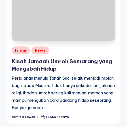
Posted
Islam
News
in
Kisah Jamaah Umroh Semarang yang
Mengubah Hidup
Perjalanan menuju Tanah Suci selalu menjadi impian
bagi setiap Muslim. Tidak hanya sekadar perjalanan
religi, ibadah umroh sering kali menjadi momen yang
mampu mengubah cara pandang hidup seseorang.
Banyak jamaah…
admin izzaweb
17 Maret 2026
Posted
by