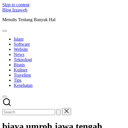
Skip to content
Blog Izzaweb
Menulis Tentang Banyak Hal
Islam
Software
Website
News
Teknologi
Bisnis
Kuliner
Traveling
Tips
Kesehatan
biaya umroh jawa tengah