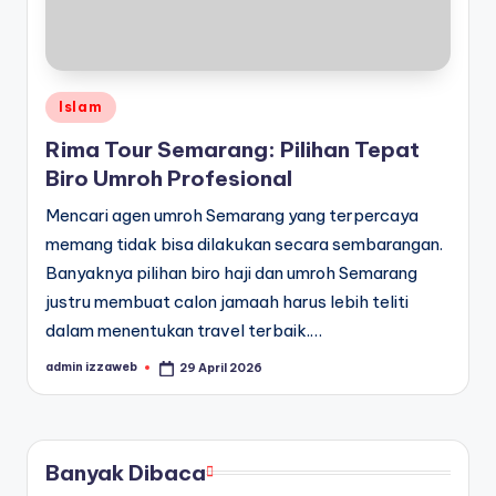
Posted
Islam
in
Rima Tour Semarang: Pilihan Tepat
Biro Umroh Profesional
Mencari agen umroh Semarang yang terpercaya
memang tidak bisa dilakukan secara sembarangan.
Banyaknya pilihan biro haji dan umroh Semarang
justru membuat calon jamaah harus lebih teliti
dalam menentukan travel terbaik.…
admin izzaweb
29 April 2026
Posted
by
Banyak Dibaca