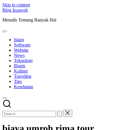
Skip to content
Blog Izzaweb
Menulis Tentang Banyak Hal
Islam
Software
Website
News
Teknologi
Bisnis
Kuliner
Traveling
Tips
Kesehatan
biaya umroh rima tour