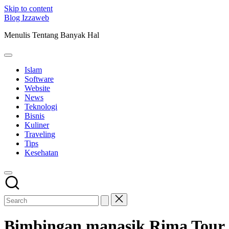
Skip to content
Blog Izzaweb
Menulis Tentang Banyak Hal
Islam
Software
Website
News
Teknologi
Bisnis
Kuliner
Traveling
Tips
Kesehatan
Bimbingan manasik Rima Tour