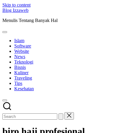
Skip to content
Blog Izzaweb
Menulis Tentang Banyak Hal
Islam
Software
Website
News
Teknologi
Bisnis
Kuliner
Traveling
Tips
Kesehatan
biro haji profesional