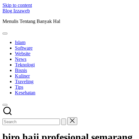
Skip to content
Blog Izzaweb
Menulis Tentang Banyak Hal
Islam
Software
Website
News
Teknologi
Bisnis
Kuliner
Traveling
Tips
Kesehatan
biro haji profesional semarang