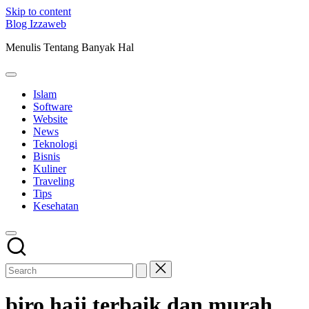
Skip to content
Blog Izzaweb
Menulis Tentang Banyak Hal
Islam
Software
Website
News
Teknologi
Bisnis
Kuliner
Traveling
Tips
Kesehatan
biro haji terbaik dan murah