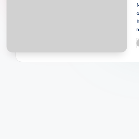
M
o
h
m
P
b