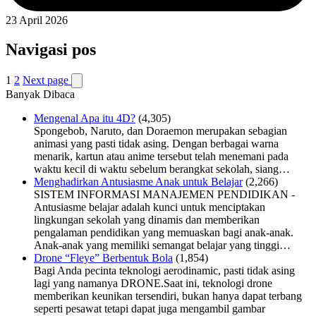
23 April 2026
Navigasi pos
1
2
Next page
Banyak Dibaca
Mengenal Apa itu 4D?
(4,305)
Spongebob, Naruto, dan Doraemon merupakan sebagian
animasi yang pasti tidak asing. Dengan berbagai warna
menarik, kartun atau anime tersebut telah menemani pada
waktu kecil di waktu sebelum berangkat sekolah, siang…
Menghadirkan Antusiasme Anak untuk Belajar
(2,266)
SISTEM INFORMASI MANAJEMEN PENDIDIKAN -
Antusiasme belajar adalah kunci untuk menciptakan
lingkungan sekolah yang dinamis dan memberikan
pengalaman pendidikan yang memuaskan bagi anak-anak.
Anak-anak yang memiliki semangat belajar yang tinggi…
Drone “Fleye” Berbentuk Bola
(1,854)
Bagi Anda pecinta teknologi aerodinamic, pasti tidak asing
lagi yang namanya DRONE.Saat ini, teknologi drone
memberikan keunikan tersendiri, bukan hanya dapat terbang
seperti pesawat tetapi dapat juga mengambil gambar