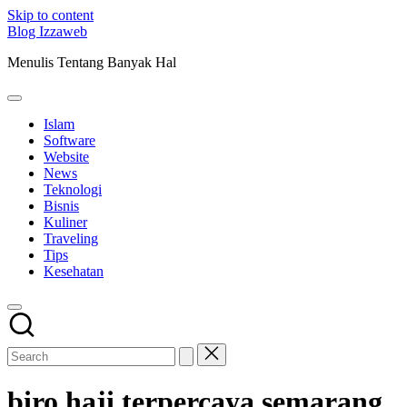
Skip to content
Blog Izzaweb
Menulis Tentang Banyak Hal
Islam
Software
Website
News
Teknologi
Bisnis
Kuliner
Traveling
Tips
Kesehatan
biro haji terpercaya semarang