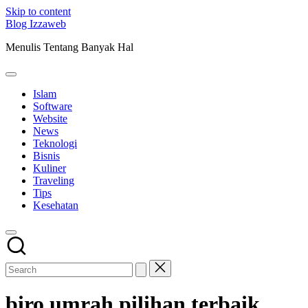
Skip to content
Blog Izzaweb
Menulis Tentang Banyak Hal
Islam
Software
Website
News
Teknologi
Bisnis
Kuliner
Traveling
Tips
Kesehatan
biro umrah pilihan terbaik