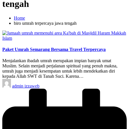
tengah
Home
biro umrah terpercaya jawa tengah
Posted
Islam
in
Paket Umrah Semarang Bersama Travel Terpercaya
Menjalankan ibadah umrah merupakan impian banyak umat
Muslim. Selain menjadi perjalanan spiritual yang penuh makna,
umrah juga menjadi kesempatan untuk lebih mendekatkan diri
kepada Allah SWT di Tanah Suci. Karena…
Posted
admin izzaweb
by