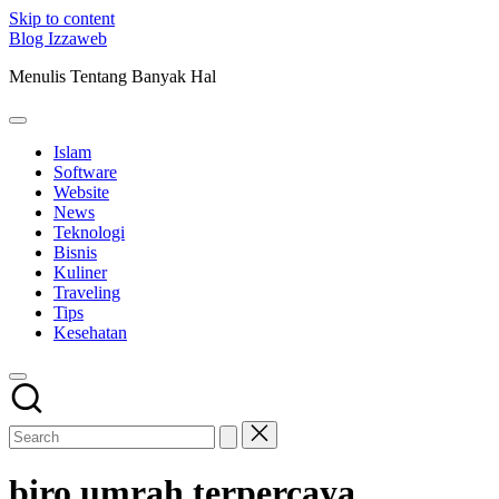
Skip to content
Blog Izzaweb
Menulis Tentang Banyak Hal
Islam
Software
Website
News
Teknologi
Bisnis
Kuliner
Traveling
Tips
Kesehatan
biro umrah terpercaya