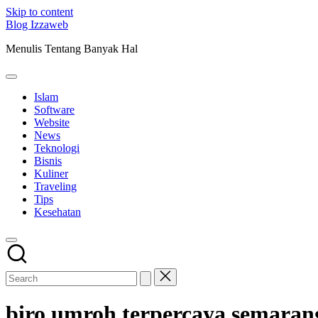
Skip to content
Blog Izzaweb
Menulis Tentang Banyak Hal
Islam
Software
Website
News
Teknologi
Bisnis
Kuliner
Traveling
Tips
Kesehatan
biro umroh terpercaya semaran