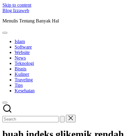
Skip to content
Blog Izzaweb
Menulis Tentang Banyak Hal
Islam
Software
Website
News
Teknologi
Bisnis
Kuliner
Traveling
Tips
Kesehatan
buah indeks glikemik rendah