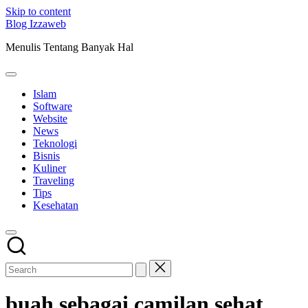
Skip to content
Blog Izzaweb
Menulis Tentang Banyak Hal
Islam
Software
Website
News
Teknologi
Bisnis
Kuliner
Traveling
Tips
Kesehatan
buah sebagai camilan sehat