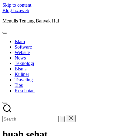
Skip to content
Blog Izzaweb
Menulis Tentang Banyak Hal
Islam
Software
Website
News
Teknologi
Bisnis
Kuliner
Traveling
Tips
Kesehatan
buah sehat