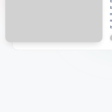
B
m
m
P
b