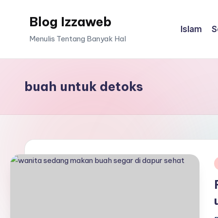
Blog Izzaweb
Skip
Islam
S
to
Menulis Tentang Banyak Hal
content
buah untuk detoks
i