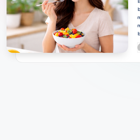
B
m
m
P
b