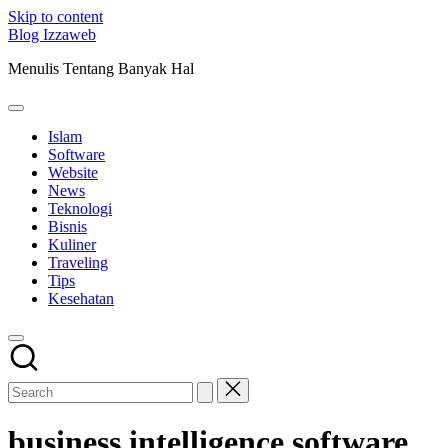
Skip to content
Blog Izzaweb
Menulis Tentang Banyak Hal
Islam
Software
Website
News
Teknologi
Bisnis
Kuliner
Traveling
Tips
Kesehatan
business intelligence software