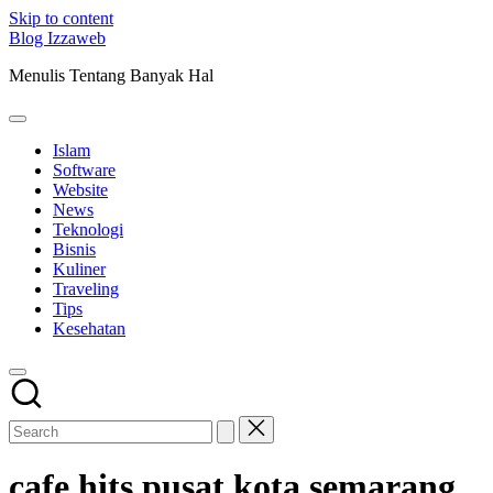
Skip to content
Blog Izzaweb
Menulis Tentang Banyak Hal
Islam
Software
Website
News
Teknologi
Bisnis
Kuliner
Traveling
Tips
Kesehatan
cafe hits pusat kota semarang