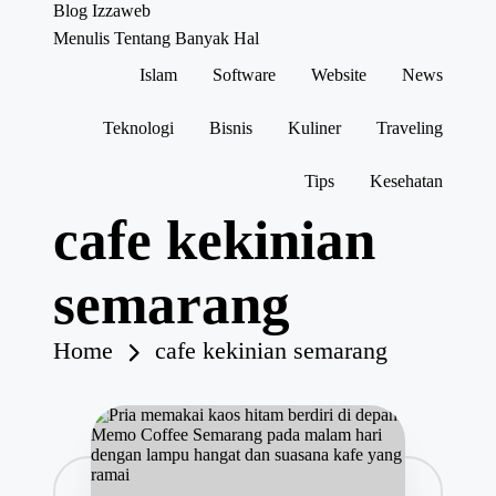
Blog Izzaweb
Menulis Tentang Banyak Hal
Islam
Software
Website
News
Skip
to
content
Teknologi
Bisnis
Kuliner
Traveling
Tips
Kesehatan
cafe kekinian
semarang
Home
cafe kekinian semarang