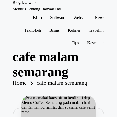
Blog Izzaweb
Menulis Tentang Banyak Hal
Islam
Software
Website
News
Skip
to
content
Teknologi
Bisnis
Kuliner
Traveling
Tips
Kesehatan
cafe malam
semarang
Home
cafe malam semarang