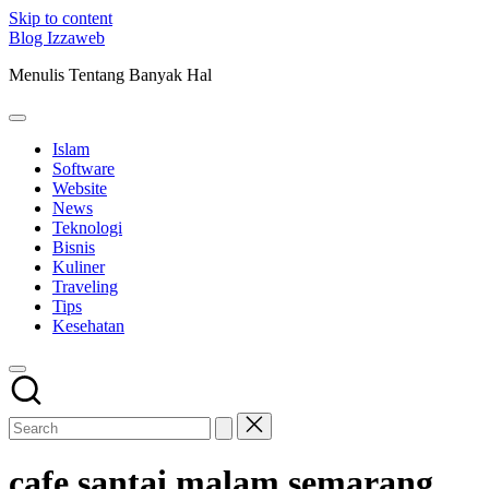
Skip to content
Blog Izzaweb
Menulis Tentang Banyak Hal
Islam
Software
Website
News
Teknologi
Bisnis
Kuliner
Traveling
Tips
Kesehatan
cafe santai malam semarang