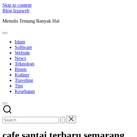
Skip to content
Blog Izzaweb
Menulis Tentang Banyak Hal
Islam
Software
Website
News
Teknologi
Bisnis
Kuliner
Traveling
Tips
Kesehatan
cafe santai terbaru semarang