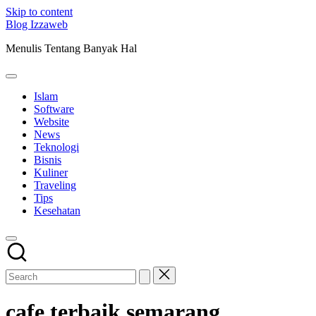
Skip to content
Blog Izzaweb
Menulis Tentang Banyak Hal
Islam
Software
Website
News
Teknologi
Bisnis
Kuliner
Traveling
Tips
Kesehatan
cafe terbaik semarang