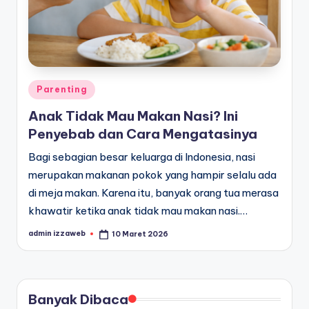
Posted
Parenting
in
Anak Tidak Mau Makan Nasi? Ini
Penyebab dan Cara Mengatasinya
Bagi sebagian besar keluarga di Indonesia, nasi
merupakan makanan pokok yang hampir selalu ada
di meja makan. Karena itu, banyak orang tua merasa
khawatir ketika anak tidak mau makan nasi.…
admin izzaweb
10 Maret 2026
Posted
by
Banyak Dibaca