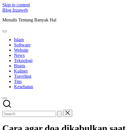
Skip to content
Blog Izzaweb
Menulis Tentang Banyak Hal
Islam
Software
Website
News
Teknologi
Bisnis
Kuliner
Traveling
Tips
Kesehatan
Cara agar doa dikabulkan saat