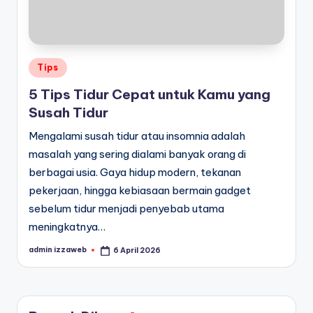
Posted
Tips
in
5 Tips Tidur Cepat untuk Kamu yang
Susah Tidur
Mengalami susah tidur atau insomnia adalah
masalah yang sering dialami banyak orang di
berbagai usia. Gaya hidup modern, tekanan
pekerjaan, hingga kebiasaan bermain gadget
sebelum tidur menjadi penyebab utama
meningkatnya…
admin izzaweb
6 April 2026
Posted
by