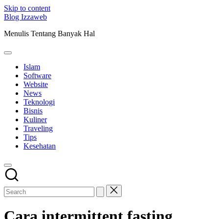
Skip to content
Blog Izzaweb
Menulis Tentang Banyak Hal
Islam
Software
Website
News
Teknologi
Bisnis
Kuliner
Traveling
Tips
Kesehatan
Cara intermittent fasting